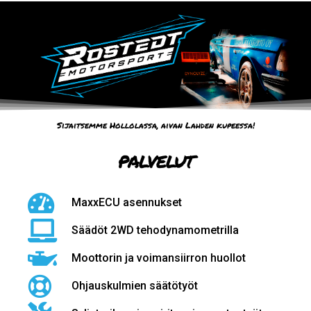
Sijaitsemme Hollolassa, aivan Lahden kupeessa!
PALVELUT
MaxxECU asennukset
Säädöt 2WD tehodynamometrilla
Moottorin ja voimansiirron huollot
Ohjauskulmien säätötyöt