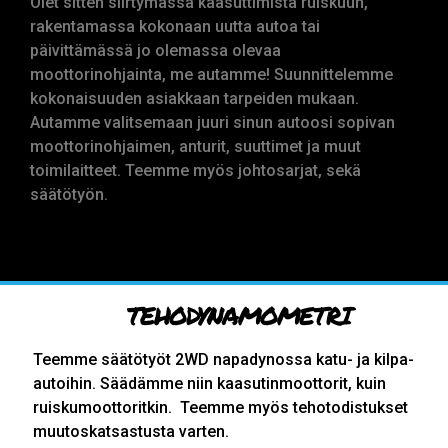
Olet sitten siirtymässä kaasuttimista ruiskuun,
rakentamassa kokonaan uutta autoa tai
päivittämässä jo olemassa olevaa
moottorinohjainta, me autamme! Suunnittelemme
kokonaisuuden asiakkaan tarpeiden mukaan.
Autamme valitsemaan juuri sinun autoosi sopivan
moottorinohjaimen, anturit, suuttimet ja muut
toimilaitteet. Teemme myös johtosarjat, sekä
säätötyön.
TEHODYNAMOMETRI
Teemme säätötyöt 2WD napadynossa katu- ja kilpa-
autoihin. Säädämme niin kaasutinmoottorit, kuin
ruiskumoottoritkin. Teemme myös tehotodistukset
muutoskatsastusta varten.