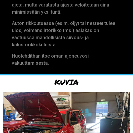
ajeta, mutta varatusta ajasta veloitetaan aina
minimissään yksi tunti.
Auton rikkoutuessa (esim. öljyt tai nesteet tulee
ulos, voimansiirtorikko tms.) asiakas on
vastuussa mahdollisista siivous- ja
kalustorikkokuluista.
Huolehdithan itse oman ajoneuvosi
vakuuttamisesta.
KUVIA