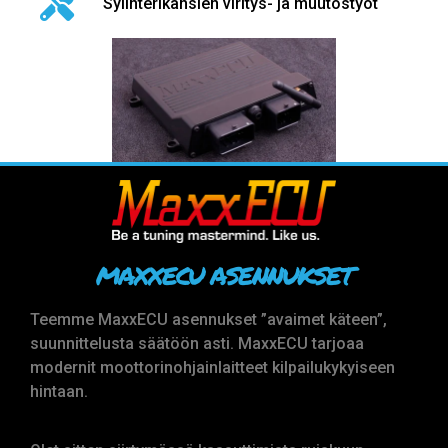
Sylinterikansien viritys- ja muutostyöt
MAXXECU ASENNUKSET
Teemme MaxxECU asennukset ”avaimet käteen”,
suunnittelusta säätöön asti. MaxxECU tarjoaa
modernit moottorinohjainlaitteet kilpailukykyiseen
hintaan.